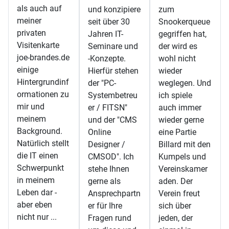
als auch auf
und konzipiere
zum
meiner
seit über 30
Snookerqueue
privaten
Jahren IT-
gegriffen hat,
Visitenkarte
Seminare und
der wird es
joe-brandes.de
-Konzepte.
wohl nicht
einige
Hierfür stehen
wieder
Hintergrundinf
der "PC-
weglegen. Und
ormationen zu
Systembetreu
ich spiele
mir und
er / FITSN"
auch immer
meinem
und der "CMS
wieder gerne
Background.
Online
eine Partie
Natürlich stellt
Designer /
Billard mit den
die IT einen
CMSOD". Ich
Kumpels und
Schwerpunkt
stehe Ihnen
Vereinskamer
in meinem
gerne als
aden. Der
Leben dar -
Ansprechpartn
Verein freut
aber eben
er für Ihre
sich über
nicht nur ...
Fragen rund
jeden, der