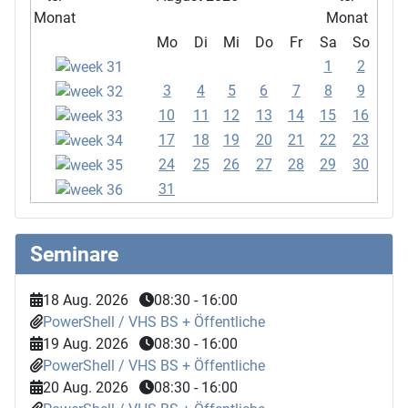
Mo
Di
Mi
Do
Fr
Sa
So
1
2
3
4
5
6
7
8
9
10
11
12
13
14
15
16
17
18
19
20
21
22
23
24
25
26
27
28
29
30
31
Seminare
18 Aug. 2026
08:30
-
16:00
PowerShell / VHS BS + Öffentliche
19 Aug. 2026
08:30
-
16:00
PowerShell / VHS BS + Öffentliche
20 Aug. 2026
08:30
-
16:00