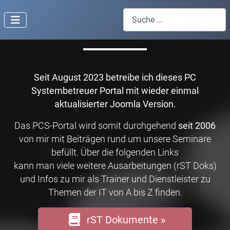
Suchen
Willkommen auf einer Website von
Trainer Joe Brandes!
Seit August 2023 betreibe ich dieses PC
Systembetreuer Portal mit wieder einmal
aktualisierter Joomla Version.
Das PCS-Portal wird somit durchgehend
seit 2006
von mir mit Beiträgen rund um unsere Seminare
befüllt. Über die folgenden Links
kann man viele weitere Ausarbeitungen (rST Doks)
und Infos zu mir als Trainer und Dienstleister zu
Themen der IT von A bis Z finden.
rST Dokumente »