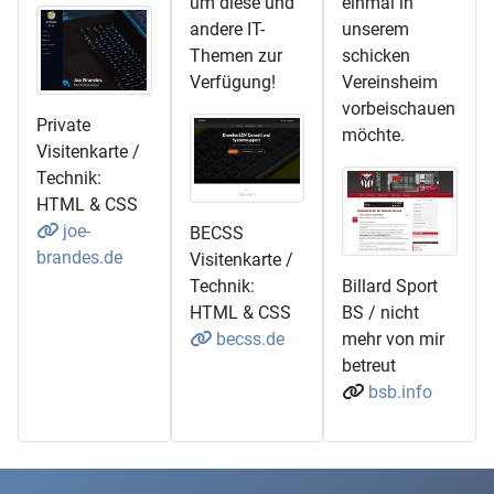
um diese und
einmal in
andere IT-
unserem
Themen zur
schicken
Verfügung!
Vereinsheim
vorbeischauen
Private
möchte.
Visitenkarte /
Technik:
HTML & CSS
joe-
BECSS
brandes.de
Visitenkarte /
Technik:
Billard Sport
HTML & CSS
BS / nicht
becss.de
mehr von mir
betreut
bsb.info